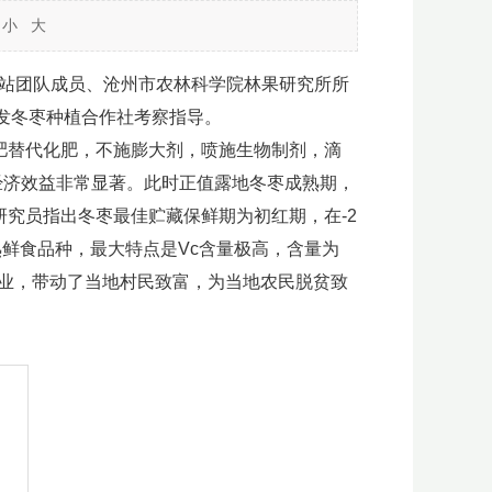
小
大
站团队成员、沧州市农林科学院林果研究所所
发冬枣种植合作社考察指导。
肥替代化肥，不施膨大剂，喷施生物制剂，滴
经济效益非常显著。此时正值露地冬枣成熟期，
研究员指出冬枣最佳贮藏保鲜期为初红期，在-2
鲜食品种，最大特点是Vc含量极高，含量为
支柱产业，带动了当地村民致富，为当地农民脱贫致