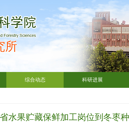
究所
综合动态
科研进展
省水果贮藏保鲜加工岗位到冬枣