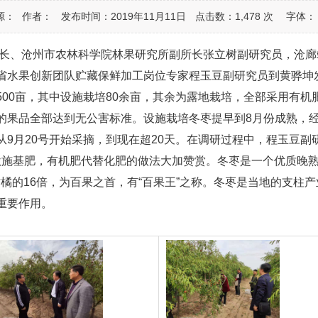
源：
作者：
发布时间：2019年11月11日
点击数：1,478
次
字体：
长、沧州市农林科学院林果研究所副所长张立树副研究员，沧廊
省水果创新团队贮藏保鲜加工岗位专家程玉豆副研究员到黄骅坤
0亩，其中设施栽培80余亩，其余为露地栽培，全部采用有机
的果品全部达到无公害标准。设施栽培冬枣提早到8月份成熟，
9月20号开始采摘，到现在超20天。在调研过程中，程玉豆副
秋施基肥，有机肥代替化肥的做法大加赞赏。冬枣是一个优质晚熟
0倍，柑橘的16倍，为百果之首，有“百果王”之称。冬枣是当地的
重要作用。